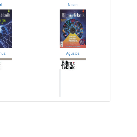
rt
Nisan
muz
Ağustos