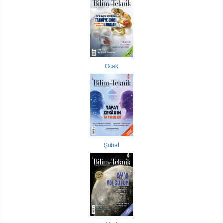
Ocak
Şubat