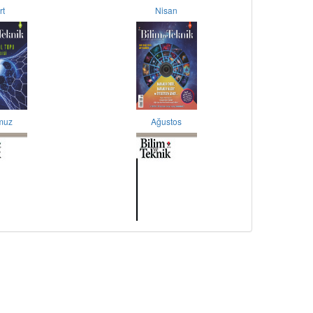
rt
Nisan
muz
Ağustos