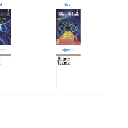
rt
Nisan
muz
Ağustos