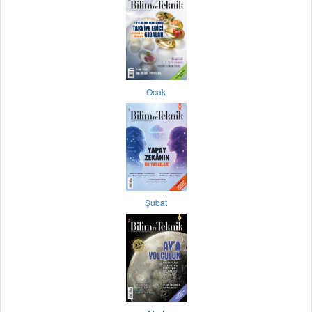
Ocak
Şubat