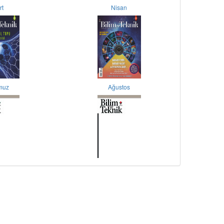
rt
Nisan
muz
Ağustos