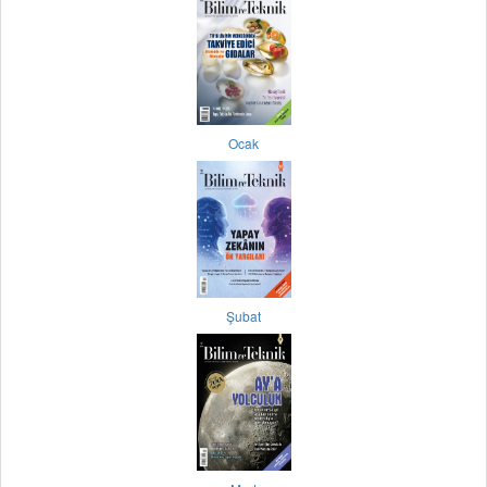
Ocak
Şubat