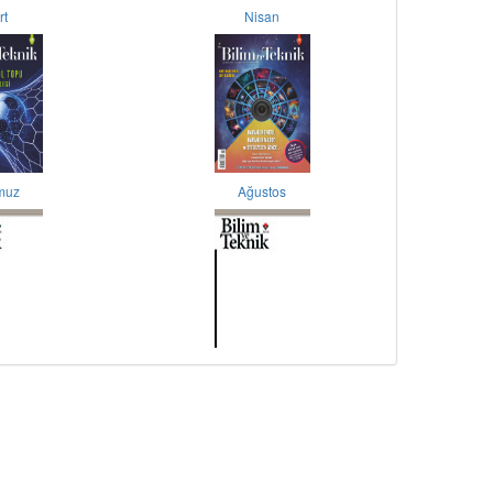
rt
Nisan
muz
Ağustos