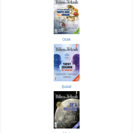
Ocak
Şubat