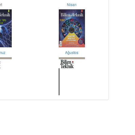
rt
Nisan
muz
Ağustos