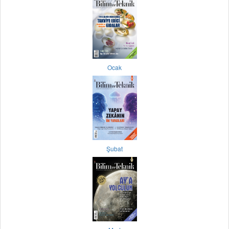
Ocak
Şubat