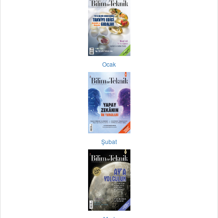
Ocak
Şubat