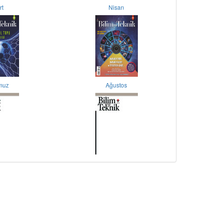
rt
Nisan
muz
Ağustos