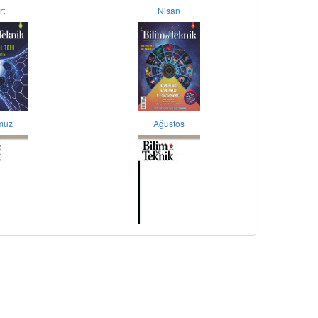
rt
Nisan
muz
Ağustos