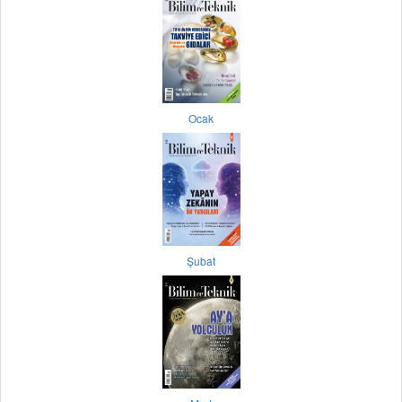
Ocak
Şubat