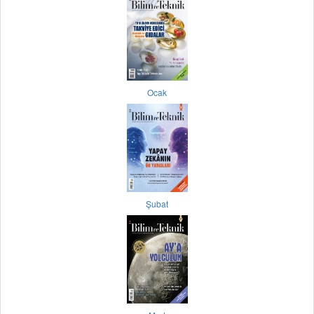
Ocak
Şubat