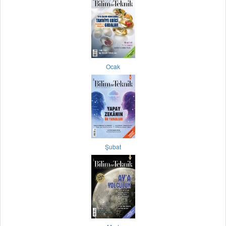
Ocak
Şubat