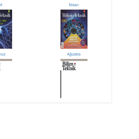
rt
Nisan
muz
Ağustos