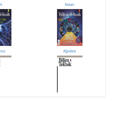
rt
Nisan
muz
Ağustos