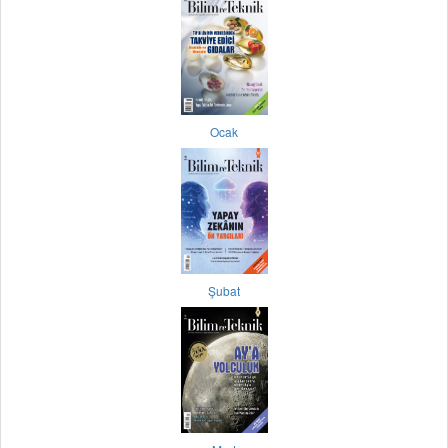
Ocak
Şubat