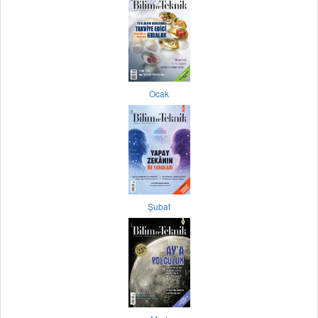
Ocak
Şubat