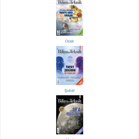
Ocak
Şubat