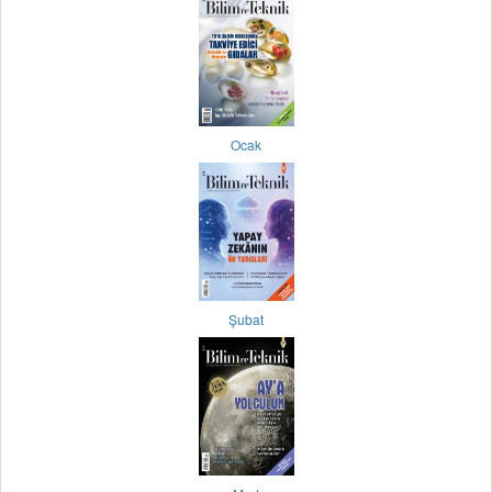
Ocak
Şubat