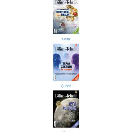
Ocak
Şubat