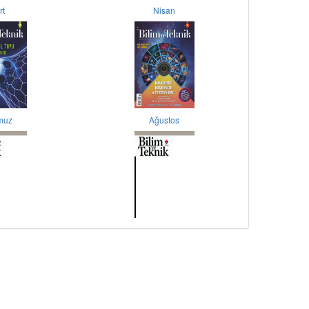
rt
Nisan
muz
Ağustos