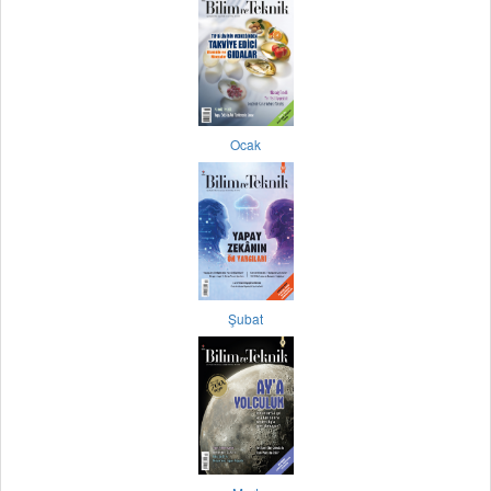
Ocak
Şubat