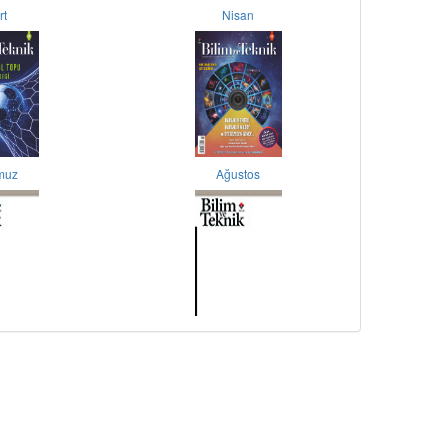
rt
Nisan
muz
Ağustos