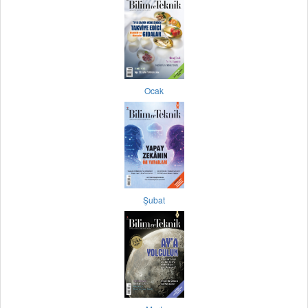
Ocak
Şubat