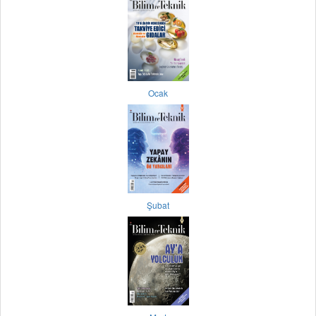
Ocak
Şubat