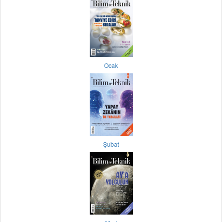
Ocak
Şubat