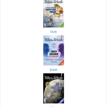
Ocak
Şubat