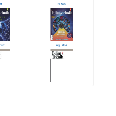
rt
Nisan
muz
Ağustos