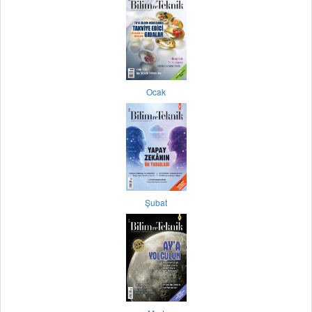
Ocak
Şubat