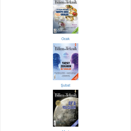
Ocak
Şubat