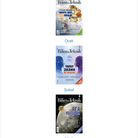
Ocak
Şubat