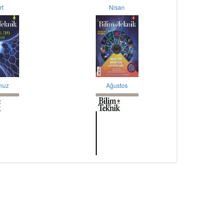
rt
Nisan
muz
Ağustos