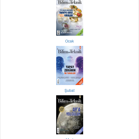
Ocak
Şubat