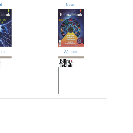
rt
Nisan
muz
Ağustos