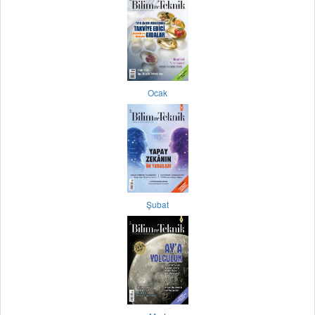
Ocak
Şubat