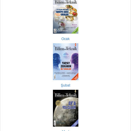
Ocak
Şubat