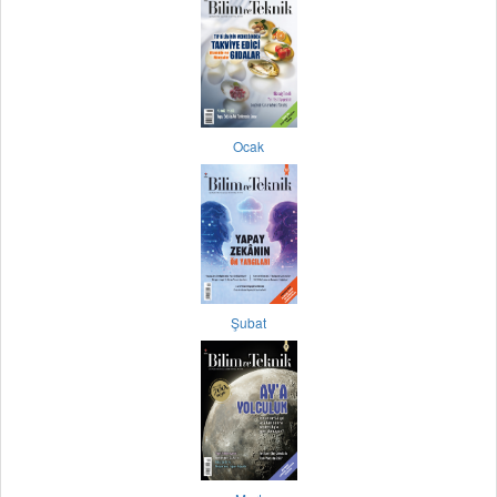
Ocak
Şubat