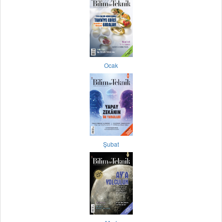
Ocak
Şubat