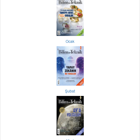
Ocak
Şubat