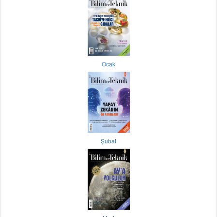
Ocak
Şubat