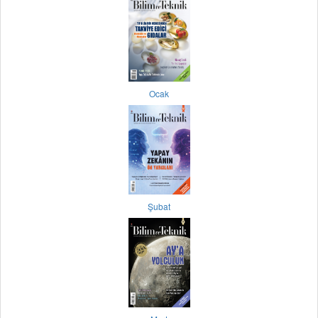
Ocak
Şubat