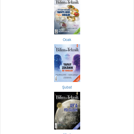
Ocak
Şubat