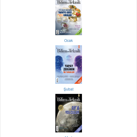
Ocak
Şubat