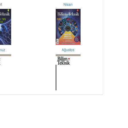
rt
Nisan
muz
Ağustos