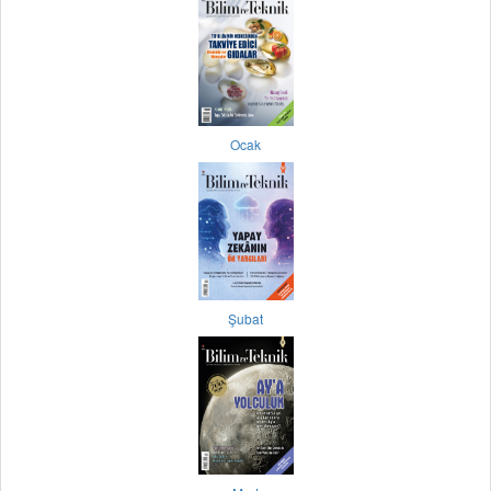
Ocak
Şubat