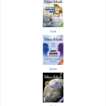
Ocak
Şubat